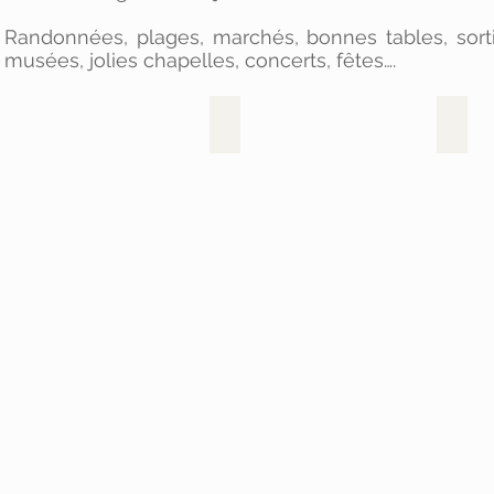
Randonnées, plages, marchés, bonnes tables, sortie
musées, jolies chapelles, concerts, fêtes….
Les sites incontournables
Les a