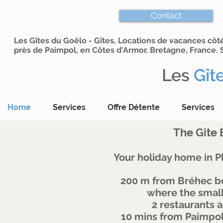
Contact
Les Gîtes du Goëlo - Gîtes, Locations de vacances cô
près de Paimpol, en Côtes d'Armor, Bretagne, France. S
Les
Gît
Home
Services
Offre Détente
Services
The Gîte 
Your holiday home in P
200 m from Bréhec be
where the small 
2 restaurants a
10 mins from Paimpol