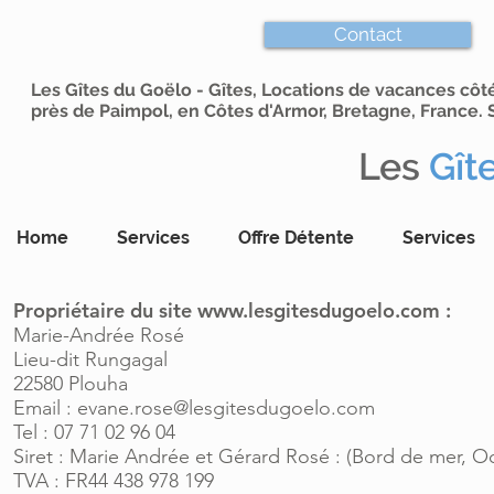
Contact
Les Gîtes du Goëlo - Gîtes, Locations de vacances cô
près de Paimpol, en Côtes d'Armor, Bretagne, France. S
Les
Gît
Home
Services
Offre Détente
Services
Propriétaire du site
www.lesgitesdugoelo.com
:
Marie-Andrée Rosé
Lieu-dit Rungagal
22580 Plouha
Email :
evane.rose@lesgitesdugoelo.com
Tel : 07 71 02 96 04
S
iret : Marie Andrée et Gérard Rosé : (Bord de mer, 
TVA : FR44 438 978 199