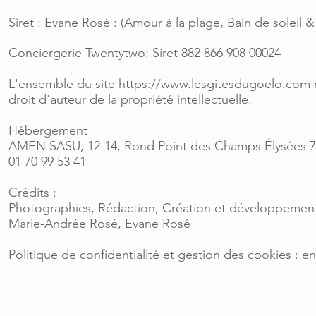
Siret : Evane Rosé : (Amour à la plage, Bain de soleil &
Conciergerie Twentytwo: Siret 882 866 908 00024
L'ensemble du site
https://www.lesgitesdugoelo.com
r
droit d'auteur de la propriété intellectuelle.
Hébergement
AMEN SASU, 12-14, Rond Point des Champs Élysées 75
01 70 99 53 41
Crédits :
Photographies, Rédaction, Création et développement
Marie-Andrée Rosé, Evane Rosé
Politique de confidentialité et gestion des cookies :
en